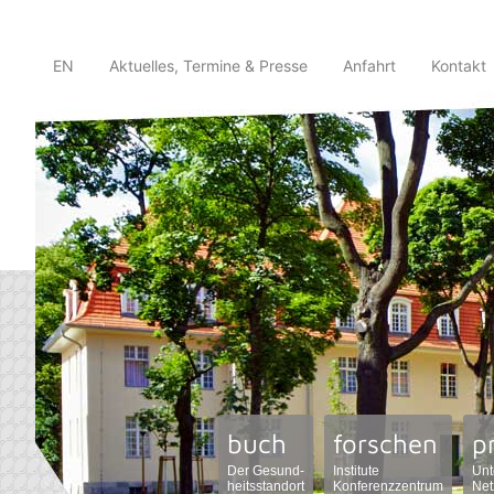
EN
Aktuelles, Termine & Presse
Anfahrt
Kontakt
buch
forschen
p
Der Gesund-
Institute
Unt
heitsstandort
Konferenzzentrum
Net