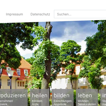
Impressum
Datenschutz
roduzieren
heilen
bilden
leben
i
ernehmen
Kliniken
Einrichtungen
Wohnen
St
zwerk
Ärzte
Angebote
Servicestellen
ma