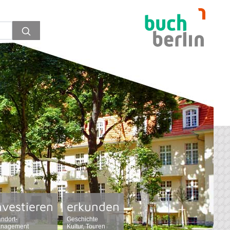
nvestieren
erkunden
andort-
Geschichte
nagement
Kultur, Touren