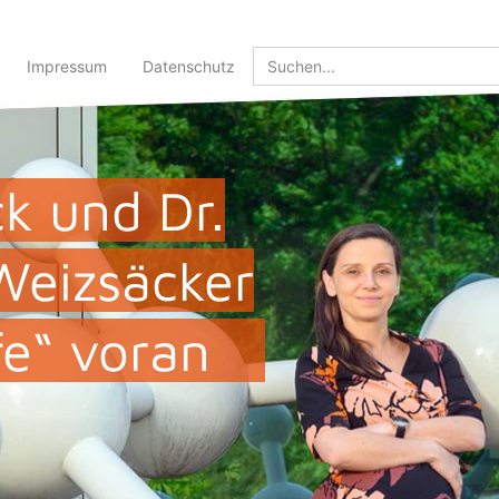
Impressum
Datenschutz
ck und Dr.
Weizsäcker
fe“ voran