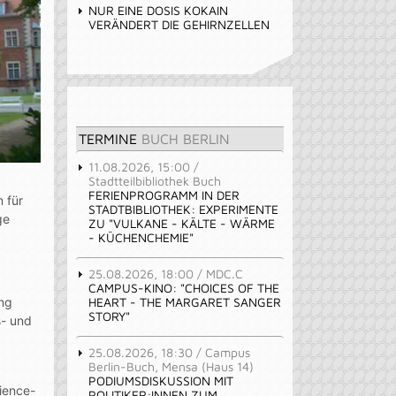
NUR EINE DOSIS KOKAIN
VERÄNDERT DIE GEHIRNZELLEN
TERMINE
BUCH BERLIN
11.08.2026, 15:00 /
Stadtteilbibliothek Buch
FERIENPROGRAMM IN DER
 für
STADTBIBLIOTHEK: EXPERIMENTE
ge
ZU "VULKANE - KÄLTE - WÄRME
- KÜCHENCHEMIE"
25.08.2026, 18:00 / MDC.C
CAMPUS-KINO: "CHOICES OF THE
HEART - THE MARGARET SANGER
ung
STORY"
s- und
25.08.2026, 18:30 / Campus
Berlin-Buch, Mensa (Haus 14)
PODIUMSDISKUSSION MIT
cience-
POLITIKER:INNEN ZUM