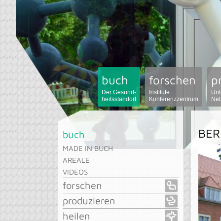
buch
forschen
p
Der Gesund-
Institute
Unt
heitsstandort
Konferenzzentrum
Net
BER
buch
MADE IN BUCH
AREALE
VIDEOS
forschen
produzieren
heilen