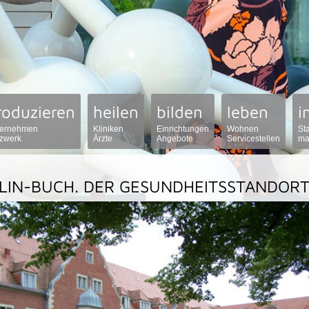
roduzieren
heilen
bilden
leben
i
ernehmen
Kliniken
Einrichtungen
Wohnen
St
zwerk
Ärzte
Angebote
Servicestellen
ma
LIN-BUCH. DER GESUNDHEITSSTANDOR