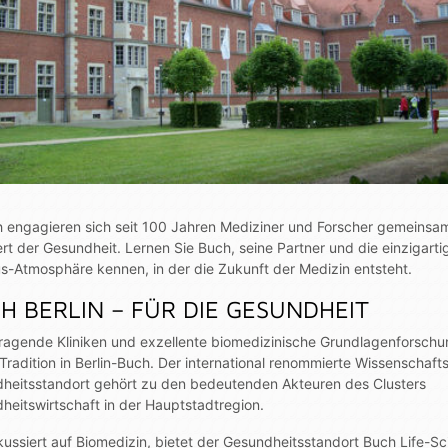
h engagieren sich seit 100 Jahren Mediziner und Forscher gemeinsam
rt der Gesundheit. Lernen Sie Buch, seine Partner und die einzigarti
-Atmosphäre kennen, in der die Zukunft der Medizin entsteht.
H BERLIN – FÜR DIE GESUNDHEIT
ragende Kliniken und exzellente biomedizinische Grundlagenforsch
Tradition in Berlin-Buch. Der international renommierte Wissenschaft
heitsstandort gehört zu den bedeutenden Akteuren des Clusters
heitswirtschaft in der Hauptstadtregion.
okussiert auf Biomedizin, bietet der Gesundheitsstandort Buch Life-S