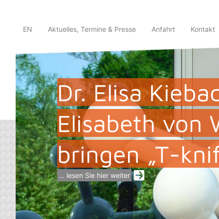
EN
Aktuelles, Termine & Presse
Anfahrt
Kontakt
Dr. Elisa Kieba
Elisabeth von 
bringen „T-kni
... lesen Sie hier weiter