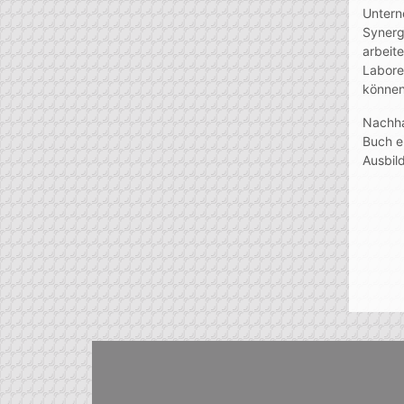
Untern
Synerg
arbeit
Labore
können
Nachha
Buch e
Ausbil