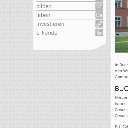
bilden
leben
investieren
erkunden
In Buc
den We
Campus
BUC
Hervor
haben 
Gesund
Gesund
Klar f